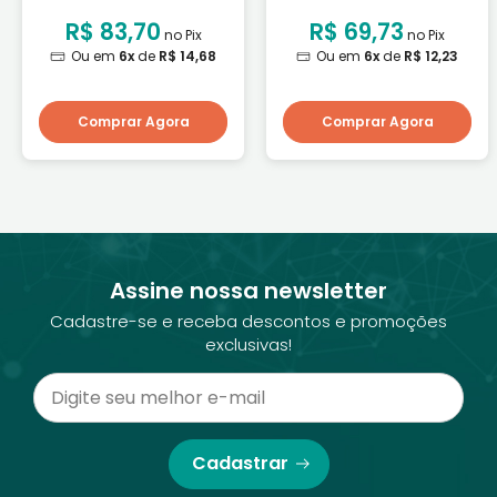
R$ 83,70
R$ 69,73
no Pix
no Pix
Ou em
6x
de
R$ 14,68
Ou em
6x
de
R$ 12,23
Comprar Agora
Comprar Agora
Assine nossa newsletter
Cadastre-se e receba descontos e promoções
exclusivas!
Cadastrar