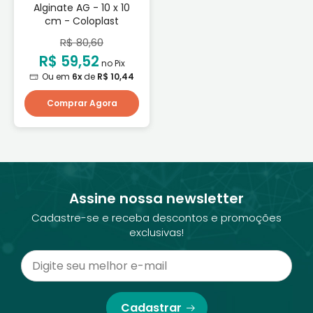
Alginate AG - 10 x 10
cm - Coloplast
R$ 80,60
R$ 59,52
no Pix
Ou em
6x
de
R$ 10,44
Comprar Agora
Assine nossa newsletter
Cadastre-se e receba descontos e promoções
exclusivas!
Cadastrar