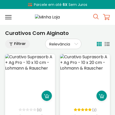
Parcele em até
6X
Sem Juros
Curativos Com Alginato
Filtrar
(0)
(2)