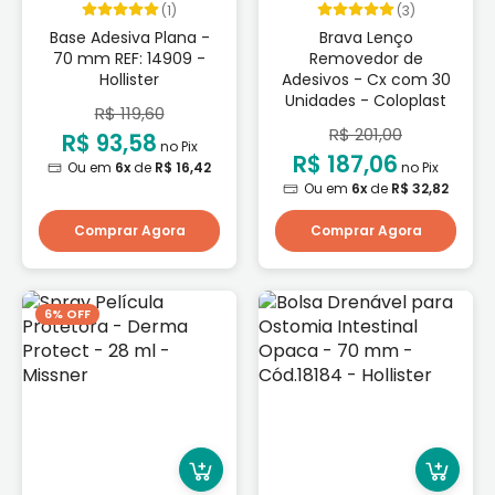
(1)
(3)
Base Adesiva Plana -
Brava Lenço
70 mm REF: 14909 -
Removedor de
Hollister
Adesivos - Cx com 30
Unidades - Coloplast
R$ 119,60
R$ 201,00
R$ 93,58
no Pix
R$ 187,06
Ou em
6x
de
R$ 16,42
no Pix
Ou em
6x
de
R$ 32,82
Comprar Agora
Comprar Agora
6% OFF