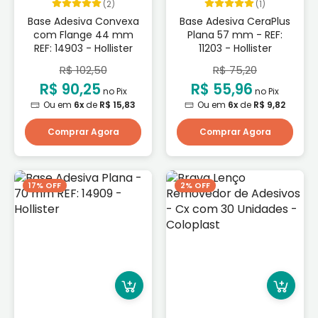
(2)
(1)
Base Adesiva Convexa
Base Adesiva CeraPlus
com Flange 44 mm
Plana 57 mm - REF:
REF: 14903 - Hollister
11203 - Hollister
R$ 102,50
R$ 75,20
R$ 90,25
R$ 55,96
no Pix
no Pix
Ou em
6x
de
R$ 15,83
Ou em
6x
de
R$ 9,82
Comprar Agora
Comprar Agora
17% OFF
2% OFF