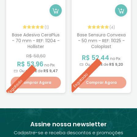
(1)
(4)
Base Adesiva CeraPlus
Base Sensura Convexa
- 70 mm - REF: 11204 -
- 50 mm - REF: 11025 -
Hollister
Coloplast
R$ 58,60
R$ 52,44
no Pix
R$ 53,96
Ou em
6x
de
R$ 9,20
no Pix
Ou em
6x
de
R$ 9,47
Esgotado
Esgotado
Comprar Agora
Comprar Agora
Assine nossa newsletter
Cadastre-se e receba descontos e promoções