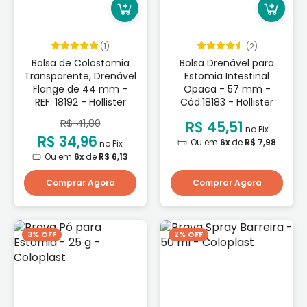
(1)
(2)
Bolsa de Colostomia
Bolsa Drenável para
Transparente, Drenável
Estomia Intestinal
Flange de 44 mm -
Opaca - 57 mm -
REF: 18192 - Hollister
Cód.18183 - Hollister
R$ 41,80
R$ 45,51
no Pix
R$ 34,96
Ou em
6x
de
R$ 7,98
no Pix
Ou em
6x
de
R$ 6,13
Comprar Agora
Comprar Agora
3% OFF
2% OFF