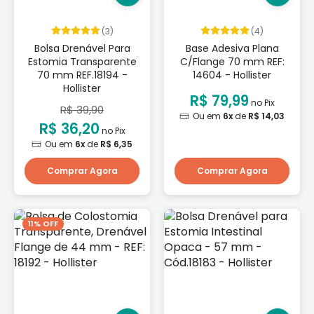
(3)
(4)
Bolsa Drenável Para
Base Adesiva Plana
Estomia Transparente
C/Flange 70 mm REF:
70 mm REF.18194 -
14604 - Hollister
Hollister
R$ 79,99
no Pix
R$ 39,90
Ou em
6x
de
R$ 14,03
R$ 36,20
no Pix
Ou em
6x
de
R$ 6,35
Comprar Agora
Comprar Agora
11% OFF