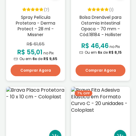
(7)
(1)
Spray Película
Bolsa Drenável para
Protetora - Derma
Ostomia Intestinal
Protect - 28 ml -
Opaca - 70 mm -
Missner
Cód.18184 - Hollister
R$ 61,65
R$ 46,46
no Pix
R$ 55,01
Ou em
6x
de
R$ 8,15
no Pix
Ou em
6x
de
R$ 9,65
Comprar Agora
Comprar Agora
7% OFF