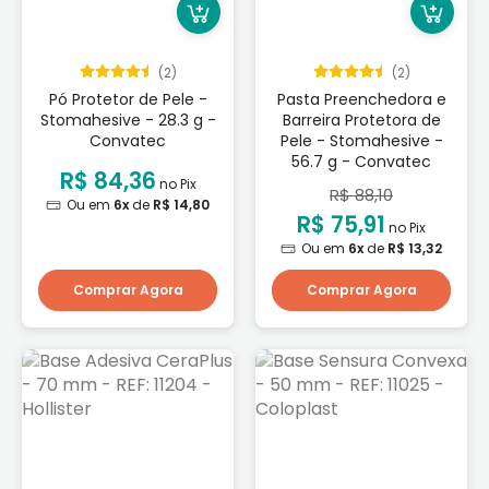
(2)
(2)
Pó Protetor de Pele -
Pasta Preenchedora e
Stomahesive - 28.3 g -
Barreira Protetora de
Convatec
Pele - Stomahesive -
56.7 g - Convatec
R$ 84,36
no Pix
R$ 88,10
Ou em
6x
de
R$ 14,80
R$ 75,91
no Pix
Ou em
6x
de
R$ 13,32
Comprar Agora
Comprar Agora