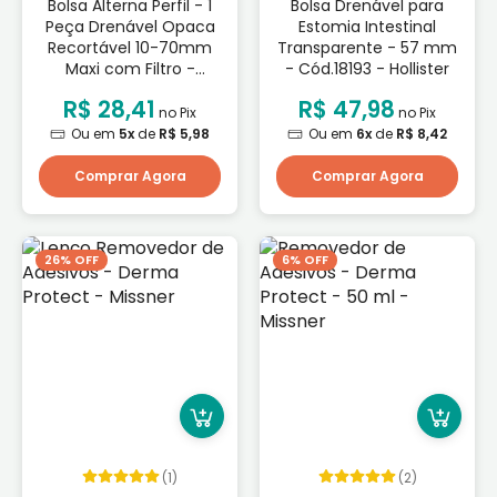
Bolsa Alterna Perfil - 1
Bolsa Drenável para
Peça Drenável Opaca
Estomia Intestinal
Recortável 10-70mm
Transparente - 57 mm
Maxi com Filtro -
- Cód.18193 - Hollister
Coloplast
R$ 28,41
R$ 47,98
no Pix
no Pix
Ou em
5x
de
R$ 5,98
Ou em
6x
de
R$ 8,42
Comprar Agora
Comprar Agora
26% OFF
6% OFF
(1)
(2)