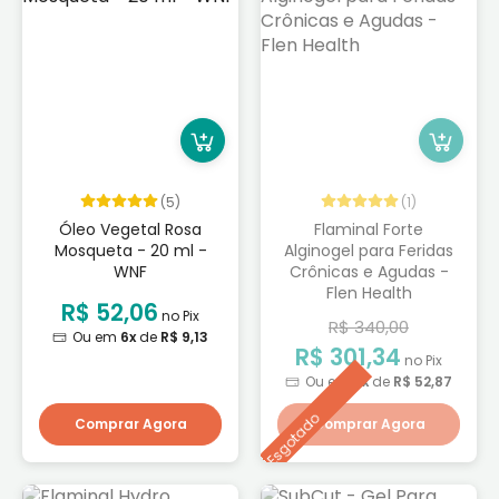
(5)
(1)
Óleo Vegetal Rosa
Flaminal Forte
Mosqueta - 20 ml -
Alginogel para Feridas
WNF
Crônicas e Agudas -
Flen Health
R$ 52,06
no Pix
R$ 340,00
Ou em
6x
de
R$ 9,13
R$ 301,34
no Pix
Ou em
6x
de
R$ 52,87
Esgotado
Comprar Agora
Comprar Agora