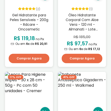
(2)
(1)
Gel Hidratante para
Óleo Hidratante
Peles Sensíveis - 200g
Corporal Com Aloe
- Rdcare -
Vera - 120 ml -
Oncosmetic
Almanati - Lote
Promocional Validade:
R$ 185,00
R$ 119,18
12/10/2026
no Pix
R$ 97,57
Ou em
6x
de
R$ 20,91
no Pix
Ou em
6x
de
R$ 17,12
Comprar Agora
Comprar Agora
17% OFF
41% OFF