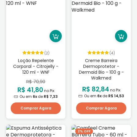
(2)
(4)
Loção Repelente
Creme Barreira
Corporal - Citrojelly -
Dermoprotetor -
120 ml - WNF
Dermaid Bio - 100 g -
Walkmed
R$ 70,90
R$ 82,84
R$ 41,80
no Pix
no Pix
Ou em
6x
de
R$ 14,53
Ou em
6x
de
R$ 7,33
Comprar Agora
Comprar Agora
2% OFF