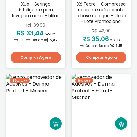
Xuá – Seringa
Xô Febre – Compressa
inteligente para
aderente refrescante
lavagem nasal - Likluc
a base de água - Likluc
- Lote Promocional
R$ 39,90
Validade: 01/11/2026
R$ 42,90
R$ 33,44
no Pix
R$ 35,06
Ou em
6x
de
R$ 5,87
no Pix
Ou em
6x
de
R$ 6,15
Comprar Agora
Comprar Agora
26% OFF
6% OFF