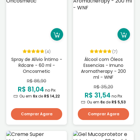
(4)
(7)
Spray de Alívio Íntimo -
Álcool com Óleos
Rdcare - 60 ml -
Essencias - Imuno
Oncosmetic
Aromatherapy - 200
ml - WNF
R$ 86,90
R$ 35,20
R$ 81,04
no Pix
R$ 31,54
Ou em
6x
de
R$ 14,22
no Pix
Ou em
6x
de
R$ 5,53
Comprar Agora
Comprar Agora