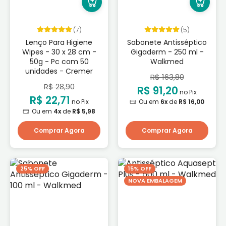
(7)
(5)
Lenço Para Higiene
Sabonete Antisséptico
Wipes - 30 x 28 cm -
Gigaderm - 250 ml -
50g - Pc com 50
Walkmed
unidades - Cremer
R$ 163,80
R$ 28,90
R$ 91,20
no Pix
R$ 22,71
no Pix
Ou em
6x
de
R$ 16,00
Ou em
4x
de
R$ 5,98
Comprar Agora
Comprar Agora
25% OFF
15% OFF
NOVA EMBALAGEM