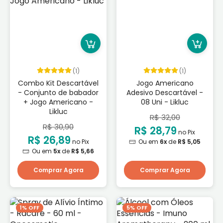
(1)
(1)
Combo Kit Descartável
Jogo Americano
- Conjunto de babador
Adesivo Descartável -
+ Jogo Americano -
08 Uni - Likluc
Likluc
R$ 32,00
R$ 30,90
R$ 28,79
no Pix
R$ 26,89
no Pix
Ou em
6x
de
R$ 5,05
Ou em
5x
de
R$ 5,66
Comprar Agora
Comprar Agora
1% OFF
5% OFF