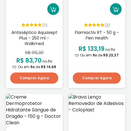
(7)
(2)
Antisséptico Aquasept
Flamiactiv RT - 50 g -
Plus - 250 ml -
Flen Health
Walkmed
R$ 133,19
no Pix
R$ 95,30
Ou em
6x
de
R$ 23,37
R$ 83,70
no Pix
Ou em
6x
de
R$ 14,68
Comprar Agora
Comprar Agora