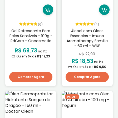
(6)
(4)
Gel Refrescante Para
Álcool com Óleos
Peles Sensíveis - 100g -
Essencias - Imuno
RdCare - Oncosmetic
Aromatherapy Família
- 60 ml - WNF
R$ 69,73
no Pix
R$ 22,90
Ou em
6x
de
R$ 12,23
R$ 18,53
no Pix
Ou em
3x
de
R$ 6,50
Comprar Agora
Comprar Agora
1% OFF