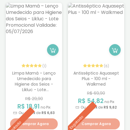
(1)
(6)
Limpa Mamá – Lenço
Antisséptico Aquasept
Umedecido para
Plus - 100 ml -
Higiene dos Seios -
Walkmed
Likluc - Lote
R$ 69,90
Promocional Validade:
R$ 29,90
R$ 54,82
05/07/2026
no Pix
R$ 18,91
no Pix
Ou em
6x
de
R$ 9,62
Ou em
3x
de
R$ 6,63
Esgotado
Esgotado
Comprar Agora
Comprar Agora