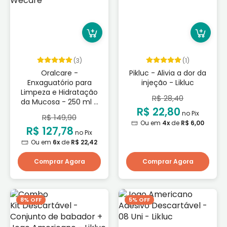
(3)
(1)
Oralcare -
Pikluc - Alivia a dor da
Enxaguatório para
injeção - Likluc
Limpeza e Hidratação
R$ 28,40
da Mucosa - 250 ml -
R$ 22,80
Wecare
no Pix
R$ 149,90
Ou em
4x
de
R$ 6,00
R$ 127,78
no Pix
Ou em
6x
de
R$ 22,42
Comprar Agora
Comprar Agora
8% OFF
5% OFF