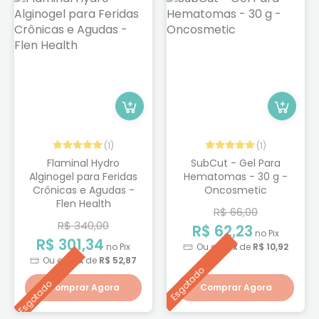
(1)
(1)
Flaminal Hydro
SubCut - Gel Para
Alginogel para Feridas
Hematomas - 30 g -
Crônicas e Agudas -
Oncosmetic
Flen Health
R$ 66,00
R$ 340,00
R$ 62,23
no Pix
R$ 301,34
no Pix
Ou em
6x
de
R$ 10,92
Ou em
6x
de
R$ 52,87
Esgotado
Esgotado
Comprar Agora
Comprar Agora