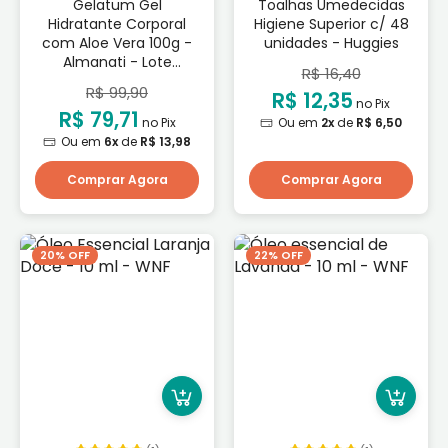
Gelatum Gel
Toalhas Umedecidas
Hidratante Corporal
Higiene Superior c/ 48
com Aloe Vera 100g -
unidades - Huggies
Almanati - Lote
R$ 16,40
Promocional Validade:
R$ 99,90
R$ 12,35
30/10/2026
no Pix
R$ 79,71
no Pix
Ou em
2x
de
R$ 6,50
Ou em
6x
de
R$ 13,98
Comprar Agora
Comprar Agora
20% OFF
22% OFF