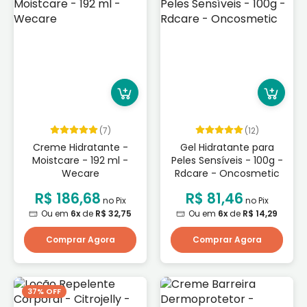
(7)
(12)
Creme Hidratante -
Gel Hidratante para
Moistcare - 192 ml -
Peles Sensíveis - 100g -
Wecare
Rdcare - Oncosmetic
R$ 186,68
R$ 81,46
no Pix
no Pix
Ou em
6x
de
R$ 32,75
Ou em
6x
de
R$ 14,29
Comprar Agora
Comprar Agora
37% OFF