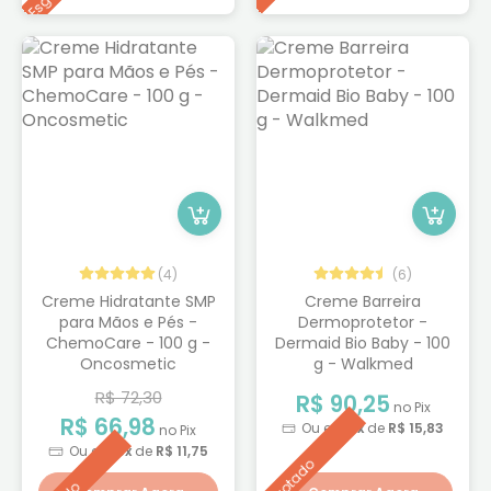
(4)
(6)
Creme Hidratante SMP
Creme Barreira
para Mãos e Pés -
Dermoprotetor -
ChemoCare - 100 g -
Dermaid Bio Baby - 100
Oncosmetic
g - Walkmed
R$ 72,30
R$ 90,25
no Pix
R$ 66,98
Ou em
6x
de
R$ 15,83
no Pix
Ou em
6x
de
R$ 11,75
Esgotado