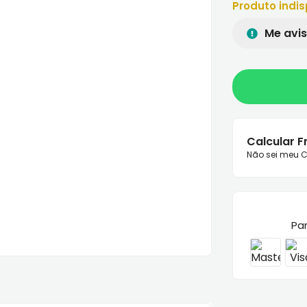
Produto indis
Me avis
Calcular F
Não sei meu C
Pa