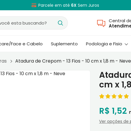
Parcele em até
6X
Sem Juros
Central d
Atendim
ncare/Face e Cabelo
Suplemento
Podologia e Fisio
ras
Atadura de Crepom - 13 Fios - 10 cm x 1,8 m - Neve
Atadura
cm x 1,
R$ 1,52
Ver opções de