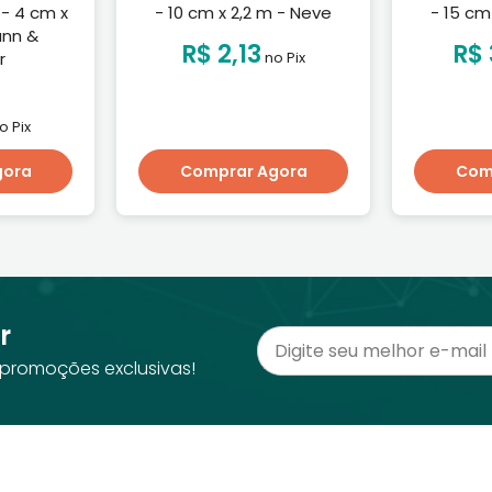
 - 4 cm x
- 10 cm x 2,2 m - Neve
- 15 cm
ann &
R$ 2,13
R$ 
r
no Pix
o Pix
gora
Comprar Agora
Com
r
promoções exclusivas!