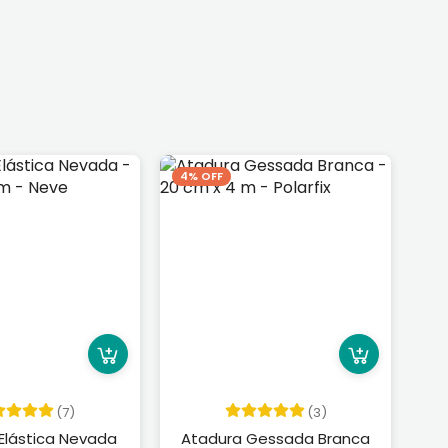
4% OFF
(7)
(3)
Elástica Nevada
Atadura Gessada Branca
A