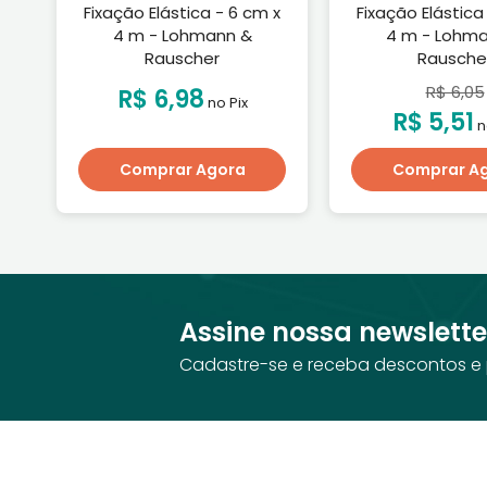
Fixação Elástica - 6 cm x
Fixação Elástica
4 m - Lohmann &
4 m - Lohm
Rauscher
Rausche
R$ 6,05
R$ 6,98
no Pix
R$ 5,51
n
Comprar Agora
Comprar A
Assine nossa newslette
Cadastre-se e receba descontos e 