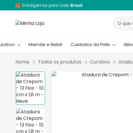
Entregamos para todo
Brasil
urativo
Mamãe e Bebê
Cuidados da Pele
Ski
Home
Todos os produtos
Curativo
Atadu