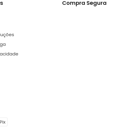
s
Compra Segura
luções
ega
ivacidade