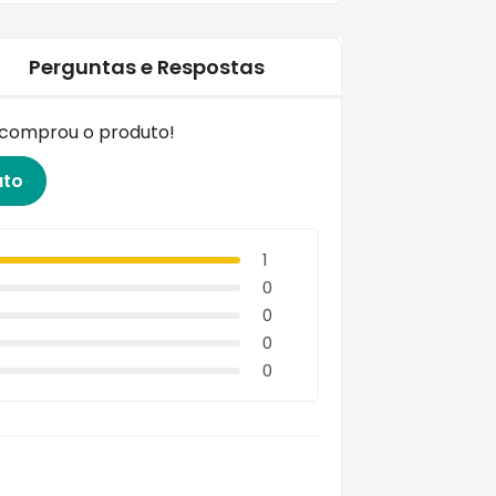
Perguntas e Respostas
á comprou o produto!
uto
1
0
0
0
0