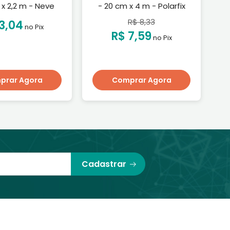
 x 2,2 m - Neve
- 20 cm x 4 m - Polarfix
-
R$ 8,33
3,04
no Pix
R$ 7,59
no Pix
prar Agora
Comprar Agora
Cadastrar