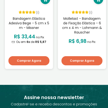
(1)
(1)
Bandagem Elástica
Mollelast - Bandagem
Adesiva Bege - 5 cm x 5
de Fixação Elástica - 6
m - Missner
cm x 4 m - Lohmann &
Rauscher
R$ 33,44
no Pix
R$ 6,98
Ou em
6x
de
R$ 5,87
no Pix
Comprar Agora
Comprar Agora
Assine nossa newsletter
Cadastre-se e receba descontos e promoções