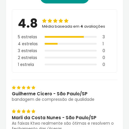
4.8
Média baseada em
4
avaliações
5 estrelas
3
4 estrelas
1
3 estrelas
0
2 estrelas
0
1 estrela
0
Guilherme Cícero - São Paulo/SP
bandagem de compressão de qualidade
Marli da Costa Nunes - São Paulo/SP
As faixas Ktwo realmente são ótimas e resolvem o
fechamento das úlceras.