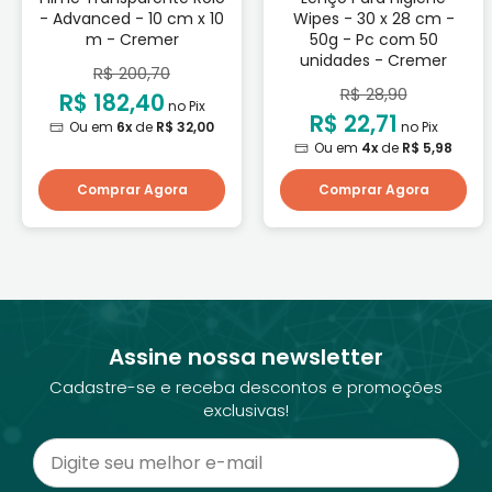
- Advanced - 10 cm x 10
Wipes - 30 x 28 cm -
m - Cremer
50g - Pc com 50
unidades - Cremer
R$ 200,70
R$ 28,90
R$ 182,40
no Pix
R$ 22,71
Ou em
6x
de
R$ 32,00
no Pix
Ou em
4x
de
R$ 5,98
Comprar Agora
Comprar Agora
Assine nossa newsletter
Cadastre-se e receba descontos e promoções
exclusivas!