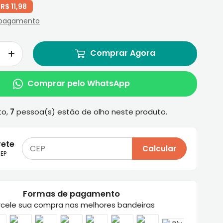
R$ 11,98
 pagamento
Comprar Agora
Comprar pelo WhatsApp
to,
7
pessoa(s) estão de olho neste produto.
rete
Calcular
EP
Formas de pagamento
rcele sua compra nas melhores bandeiras