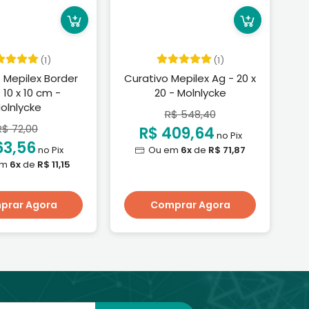
(1)
(1)
 Mepilex Border
Curativo Mepilex Ag - 20 x
C
- 10 x 10 cm -
20 - Molnlycke
F
olnlycke
R$ 548,40
R$ 72,00
R$ 409,64
no Pix
63,56
no Pix
Ou em
6x
de
R$ 71,87
em
6x
de
R$ 11,15
prar Agora
Comprar Agora