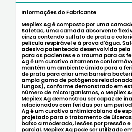
Informações do Fabricante
Mepilex Ag é composto por uma camada
Safetac, uma camada absorvente flexív
cinza contendo sulfato de prata e colo
película respirável e à prova d'água. S
adesiva patenteada desenvolvida pela 
para os pacientes e o trauma para as fer
Ag é um curativo altamente conformáve
mantém um ambiente úmido para a feri
de prata para criar uma barreira bacter
ampla gama de patógenos relacionados 
fungos), conforme demonstrado em estud
número de microrganismos, o Mepilex A
Mepilex Ag demonstrou ser capaz de in
relacionados com feridas por um período 
Ag é um curativo antimicrobiano de esp
projetado para o tratamento de úlcera
baixo a moderado, lesões por pressão 
parcial. Mepilex Ag pode ser utilizado 