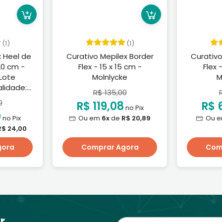
(1)
(1)
x Heel de
Curativo Mepilex Border
Curativo
 20 cm -
Flex - 15 x 15 cm -
Flex 
 Lote
Molnlycke
M
lidade:
R$ 135,00
26
0
R$ 119,08
R$ 
no Pix
0
no Pix
Ou em
6x
de
R$ 20,89
Ou 
R$ 24,00
gora
Comprar Agora
Com
r