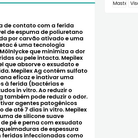
 de contato com a ferida
el de espuma de poliuretano
rida por carvão ativado e uma
afetac é uma tecnologia
Mölnlycke que minimiza a dor
idas ou pele intacta. Mepilex
l que absorve o exsudato e
da. Mepilex Ag contém sulfato
iana eficaz e inativar uma
à ferida (bactérias e
os in vitro. Ao reduzir o
g também pode reduzir o odor.
ativar agentes patogênicos
de até 7 dias in vitro. Mepilex
uma de silicone suave
s de pé e perna com exsudato
e queimaduras de espessura
em feridas infeccionadas como