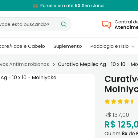
Parcele em até
6X
Sem Juros
Central d
Atendim
ncare/Face e Cabelo
Suplemento
Podologia e Fisio
ivos Antimicrobianos
Curativo Mepilex Ag - 10 x 10 - M
Curativo
Molnly
R$ 137,00
R$ 125,
Ou em
8x
de