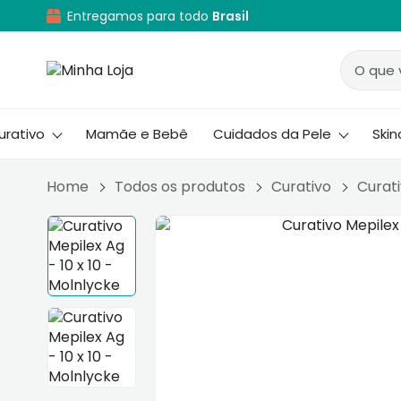
Entregamos para todo
Brasil
urativo
Mamãe e Bebê
Cuidados da Pele
Ski
Home
Todos os produtos
Curativo
Curat