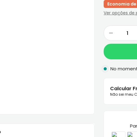
Economia de 
Ver opções de
No momen
Calcular F
Não sei meu C
Pa
o