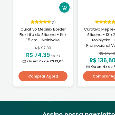
(1)
Curativo Mepilex Border
Curativo Mepile
Flex Lite de Silicone - 15 x
Silicone - 13 x
15 cm - Molnlycke
Molnlycke -
Promocional Va
R$ 97,80
30/11/20
R$ 176,4
R$ 74,39
no Pix
R$ 136,8
Ou em
6x
de
R$ 13,05
Ou em
6x
de
Comprar Agora
Comprar A
Assine nossa newslette