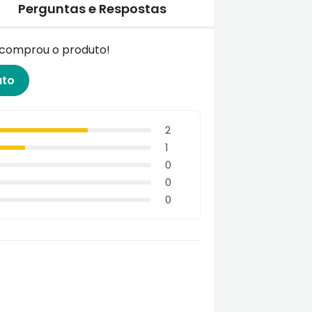
Perguntas e Respostas
á comprou o produto!
uto
2
1
0
0
0