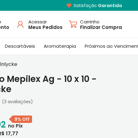
Satisfação
Garantida
e
Acessar
Carrinho
ento
Meus Pedidos
Finalizar Compra
Descartáveis
Aromaterapia
Próximos ao Vencimen
olnlycke
 Mepilex Ag - 10 x 10 -
cke
(3 avaliações)
9% Off
02
R$ 17,77