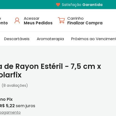
Satisfação
Garantida
e
Acessar
Carrinho
ento
Meus Pedidos
Finalizar Compra
Descartáveis
Aromaterapia
Próximos ao Vencimen
 de Rayon Estéril - 7,5 cm x
olarfix
(8 avaliações)
R$ 5,22
sem juros
 pagamento