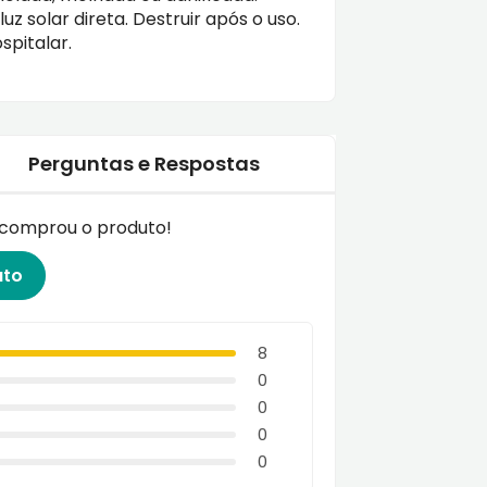
z solar direta. Destruir após o uso.
spitalar.
Perguntas e Respostas
á comprou o produto!
uto
8
0
0
0
0