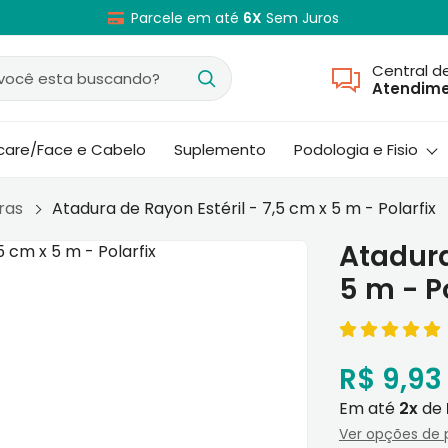
Parcele em até
6X
Sem Juros
Central d
Atendim
ncare/Face e Cabelo
Suplemento
Podologia e Fisio
ras
Atadura de Rayon Estéril - 7,5 cm x 5 m - Polarfix
Atadura
5 m - P
R$ 9,93
Em até
2x
de
Ver opções de