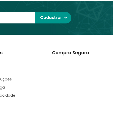
Cadastrar
s
Compra Segura
luções
ega
ivacidade