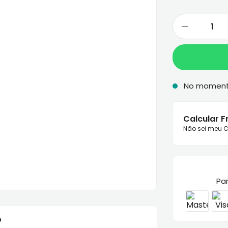
No momen
Calcular F
Não sei meu C
Pa
o