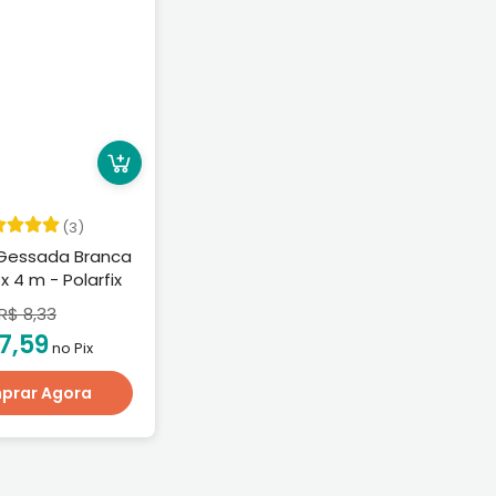
(3)
Gessada Branca
x 4 m - Polarfix
R$ 8,33
7,59
no Pix
prar Agora