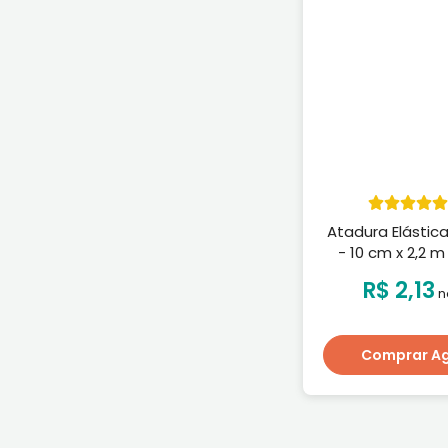
Atadura Elástic
- 10 cm x 2,2 m
R$ 2,13
n
Comprar A