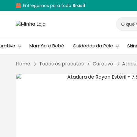
Entregamos para todo
Brasil
urativo
Mamãe e Bebê
Cuidados da Pele
Ski
Home
Todos os produtos
Curativo
Atadu