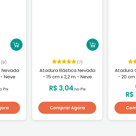
(9)
(7)
a Nevada
Atadura Elástica Nevada
Atadura 
 - Neve
- 15 cm x 2,2 m - Neve
- 20 cm 
R$ 3,04
o Pix
no Pix
R$ 
gora
Comprar Agora
Com