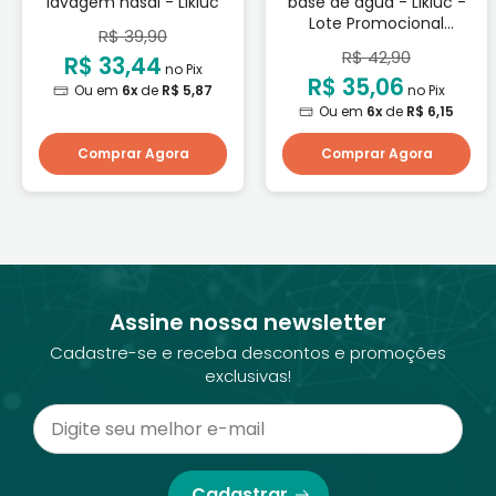
lavagem nasal - Likluc
base de água - Likluc -
Lote Promocional
R$ 39,90
Validade: 01/11/2026
R$ 42,90
R$ 33,44
no Pix
R$ 35,06
Ou em
6x
de
R$ 5,87
no Pix
Ou em
6x
de
R$ 6,15
Comprar Agora
Comprar Agora
Assine nossa newsletter
Cadastre-se e receba descontos e promoções
exclusivas!
Cadastrar